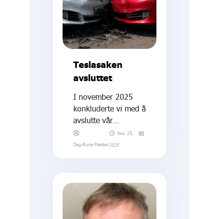
Teslasaken
avsluttet
I november 2025
konkluderte vi med å
avslutte vår
pågående Tesla-sak.
Nov. 25,
Dag-Rune-Flaaten
2025