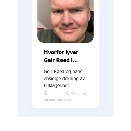
Hvorfor lyver
Geir Røed i
Motor.no?
Geir Røed og hans
ensidige dekning av
Bilklager.no:
Tendensiøs
Nov. 5,
journalistikk eller
Dag-Rune-Flaaten
2025
nødvendig
granskning?