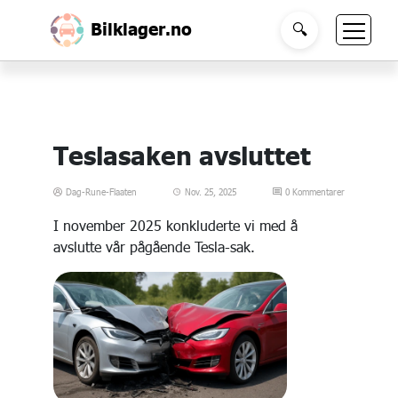
Søk på ""
Bilklager.no
🔍
Teslasaken avsluttet
Dag-Rune-Flaaten
Nov. 25, 2025
0 Kommentarer
I november 2025 konkluderte vi med å
avslutte vår pågående Tesla-sak.