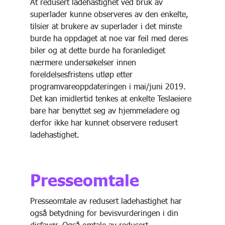
At redusert ladehastighet ved bruk av
superlader kunne observeres av den enkelte,
tilsier at brukere av superlader i det minste
burde ha oppdaget at noe var feil med deres
biler og at dette burde ha foranlediget
nærmere undersøkelser innen
foreldelsesfristens utløp etter
programvareoppdateringen i mai/juni 2019.
Det kan imidlertid tenkes at enkelte Teslaeiere
bare har benyttet seg av hjemmeladere og
derfor ikke har kunnet observere redusert
ladehastighet.
Presseomtale
Presseomtale av redusert ladehastighet har
også betydning for bevisvurderingen i din
disfavør. Også omtale av redusert