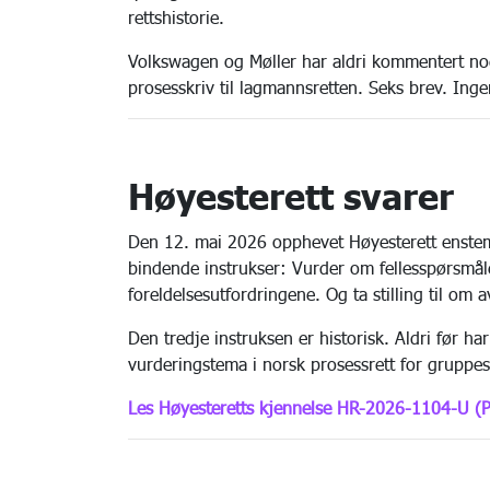
rettshistorie.
Volkswagen og Møller har aldri kommentert noen
prosesskriv til lagmannsretten. Seks brev. In
Høyesterett svarer
Den 12. mai 2026 opphevet Høyesterett enstem
bindende instrukser: Vurder om fellesspørsmå
foreldelsesutfordringene. Og ta stilling til om a
Den tredje instruksen er historisk. Aldri før ha
vurderingstema i norsk prosessrett for gruppe
Les Høyesteretts kjennelse HR-2026-1104-U (