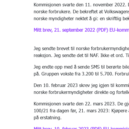
Kommisjonen svarte den 11. november 2022. De
norske forbrukere. De bekreftet at Volkswagens
norske myndigheter nektet å gi: en skriftlig bek
Mitt brev, 21. september 2022 (PDF)
EU-kommi
Jeg sendte brevet til norske forbrukermyndigh
reaksjon. Jeg sendte det til NAF. Ikke et ord. Ti
Jeg endte opp med å sende SMS til berørte bil
på. Gruppen vokste fra 3.200 til 5.700. Forbruk
Den 10. februar 2023 skrev jeg igjen til kom
norske forbrukermyndigheter direkte og fortell
Kommisjonen svarte den 22. mars 2023. De gje
100/21 fra dagen før, 21. mars 2023: Kjøpere a
på erstatning.
Mitt brev, 10. februar 2023 (PDF)
EU-kommisjo