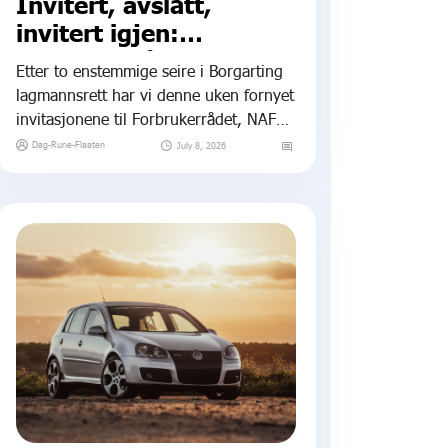
Invitert, avslått,
invitert igjen:
Forbrukerrådet, NAF
Etter to enstemmige seire i Borgarting
og Forbrukertilsynet i
lagmannsrett har vi denne uken fornyet
Dieselgate-saken
invitasjonene til Forbrukerrådet, NAF
og Forbrukertilsynet om å stille seg bak
Dag-Rune-Flaaten
July 8, 2026
norske bileiere i Dieselgate-saken.