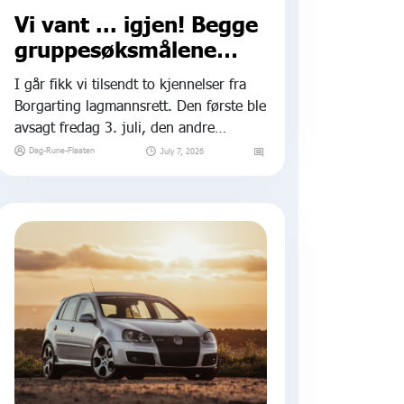
Vi vant ... igjen! Begge
gruppesøksmålene
fremmes
I går fikk vi tilsendt to kjennelser fra
Borgarting lagmannsrett. Den første ble
avsagt fredag 3. juli, den andre
mandag 6. juli. Begge sier det samme,
Dag-Rune-Flaaten
July 7, 2026
og begge er enstemmige:
Gruppesøksmålene mot Volkswagen og
Harald A. Møller fremmes.