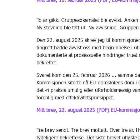
To år gikk. Gruppesøksmålet ble avvist. Anken b
Ny stevning ble tatt ut. Ny avvisning. Gruppen 
Den 22. august 2025 skrev jeg til kommisjonen
tingrett hadde avvist oss med begrunnelse i util
dokumenterte at prosessuelle hindringer truet
bekreftet.
Svaret kom den 25. februar 2026 ... samme da
Kommisjonen siterte nå EU-domstolens dom i C
det «i praksis umulig eller uforholdsmessig van
forenlig med effektivitetsprinsippet.
Mitt brev, 22. august 2025 (PDF)
EU-kommisjon
Tre brev sendt. Tre brev mottatt. Over tre år. 
tydeligere bekreftelse. Det siste brevet utløste 