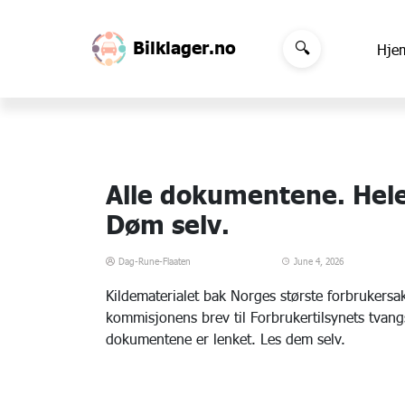
Søk på ""
Bilklager.no
🔍
Hje
Alle dokumentene. Hele
Døm selv.
Dag-Rune-Flaaten
June 4, 2026
Kildematerialet bak Norges største forbrukersak
kommisjonens brev til Forbrukertilsynets tvang
dokumentene er lenket. Les dem selv.