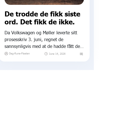
De trodde de fikk siste
ord. Det fikk de ikke.
Da Volkswagen og Møller leverte sitt
prosesskriv 3. juni, regnet de
sannsynligvis med at de hadde fått det
siste ordet.
Dag-Rune-Flaaten
June 14, 2026