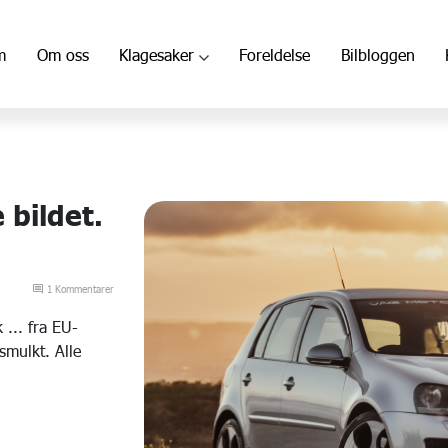
m
Om oss
Klagesaker
Foreldelse
Bilbloggen
 bildet.
1 Kommentarer
 ... fra EU-
smulkt. Alle