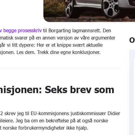
 begge prosesskriv
til Borgarting lagmannsrett. Den
ematisk svarer på en annen versjon av våre argumenter
O
år vi litt dypere: Her er et knippe svært aktuelle
sjonen. Les dem. Trekk dine egne konklusjoner.
isjonen: Seks brev som
22 skrev jeg til EU-kommisjonens justiskommissær Didier
leiere. Jeg ba om en bekreftelse på at også norske
 at norske forbrukermyndigheter ikke hjalp.