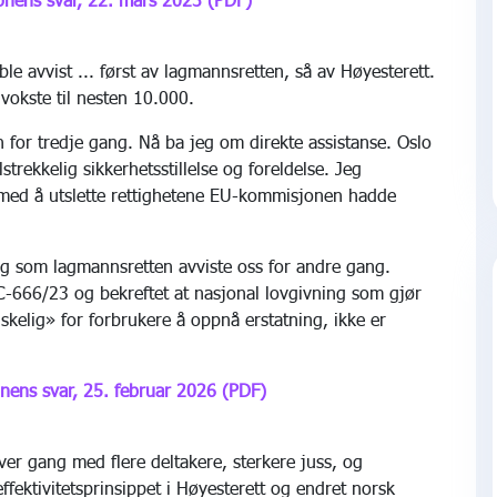
le avvist ... først av lagmannsretten, så av Høyesterett.
vokste til nesten 10.000.
 for tredje gang. Nå ba jeg om direkte assistanse. Oslo
strekkelig sikkerhetsstillelse og foreldelse. Jeg
 med å utslette rettighetene EU-kommisjonen hadde
g som lagmannsretten avviste oss for andre gang.
-666/23 og bekreftet at nasjonal lovgivning som gjør
skelig» for forbrukere å oppnå erstatning, ikke er
ens svar, 25. februar 2026 (PDF)
Hver gang med flere deltakere, sterkere juss, og
effektivitetsprinsippet i Høyesterett og endret norsk