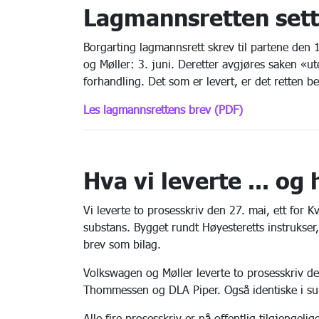
Lagmannsretten sette
Borgarting lagmannsrett skrev til partene den 1
og Møller: 3. juni. Deretter avgjøres saken «ut
forhandling. Det som er levert, er det retten 
Les lagmannsrettens brev (PDF)
Hva vi leverte ... og
Vi leverte to prosesskriv den 27. mai, ett for 
substans. Bygget rundt Høyesteretts instruks
brev som bilag.
Volkswagen og Møller leverte to prosesskriv den 
Thommessen og DLA Piper. Også identiske i su
Alle fire prosesskriv er nå offentlig tilgjengelig