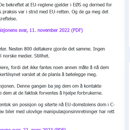
 bekreftet at EU-reglene gjelder i EØS og dermed for
 praksis var i strid med EU-retten. Og de ga meg det
reftelse.
sjonens svar, 11. november 2022 (PDF)
eter. Nesten 800 deltakere gjorde det samme. Ingen
l norske medier. Stillhet.
eiere, fordi det ikke fantes noen annen måte å nå dem
ertilsynet varslet at de planla å bøtelegge meg.
misjonen. Denne gangen ba jeg dem om å kontakte
e dem at de faktisk forventes å hjelpe forbrukerne.
ntok sin posisjon og siterte nå EU-domstolens dom i C-
v biler med ulovlige manipulasjonsinnretninger har rett
nens svar, 22. mars 2023 (PDF)