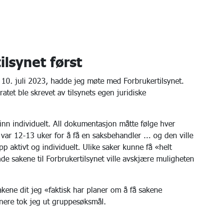
ilsynet først
n 10. juli 2023, hadde jeg møte med Forbrukertilsynet.
ratet ble skrevet av tilsynets egen juridiske
 inn individuelt. All dokumentasjon måtte følge hver
var 12-13 uker for å få en saksbehandler ... og den ville
pp aktivt og individuelt. Ulike saker kunne få «helt
sende sakene til Forbrukertilsynet ville avskjære muligheten
akene dit jeg «faktisk har planer om å få sakene
enere tok jeg ut gruppesøksmål.